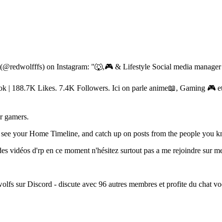
 (@redwolfffs) on Instagram: "🐺,🎮 & Lifestyle Social media manag
| 188.7K Likes. 7.4K Followers. Ici on parle anime📖, Gaming 🎮 et ac
r gamers.
ts, see your Home Timeline, and catch up on posts from the people you 
s vidéos d'rp en ce moment n'hésitez surtout pas a me rejoindre sur mes
 sur Discord - discute avec 96 autres membres et profite du chat vocal