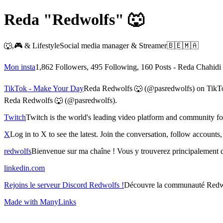
Reda "Redwolfs" 🐺
🐺,🎮 & LifestyleSocial media manager & Streamer🇧🇪🇲🇦
Mon insta
1,862 Followers, 495 Following, 160 Posts - Reda Chahidi
TikTok - Make Your Day
Reda Redwolfs 🐺 (@pasredwolfs) on TikTok 
Reda Redwolfs 🐺 (@pasredwolfs).
Twitch
Twitch is the world's leading video platform and community fo
X
Log in to X to see the latest. Join the conversation, follow accoun
redwolfs
Bienvenue sur ma chaîne ! Vous y trouverez principalement de
linkedin.com
Rejoins le serveur Discord Redwolfs !
Découvre la communauté Redwolfs
Made with ManyLinks