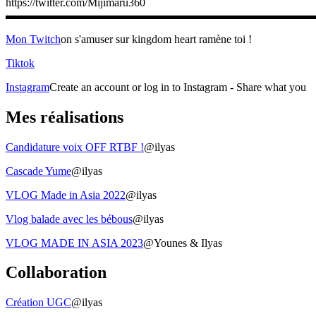
https://twitter.com/Mijimaru360
▬▬▬▬▬▬▬▬▬▬▬▬▬▬▬▬▬▬▬▬▬▬▬▬▬▬▬
Mon Twitch
on s'amuser sur kingdom heart ramène toi !
Tiktok
Instagram
Create an account or log in to Instagram - Share what you
Mes réalisations
Candidature voix OFF RTBF !
@ilyas
Cascade Yume
@ilyas
VLOG Made in Asia 2022
@ilyas
Vlog balade avec les bébous
@ilyas
VLOG MADE IN ASIA 2023
@Younes & Ilyas
Collaboration
Création UGC
@ilyas