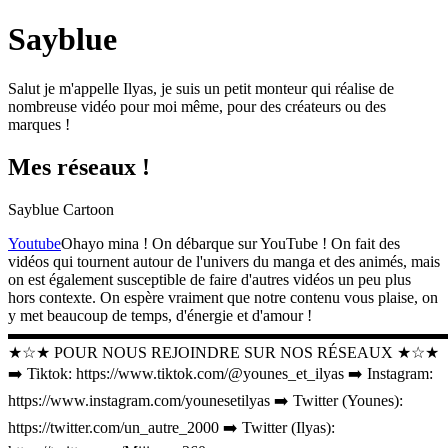
Sayblue
Salut je m'appelle Ilyas, je suis un petit monteur qui réalise de
nombreuse vidéo pour moi même, pour des créateurs ou des
marques !
Mes réseaux !
Sayblue Cartoon
Youtube
Ohayo mina ! On débarque sur YouTube ! On fait des
vidéos qui tournent autour de l'univers du manga et des animés, mais
on est également susceptible de faire d'autres vidéos un peu plus
hors contexte. On espère vraiment que notre contenu vous plaise, on
y met beaucoup de temps, d'énergie et d'amour !
▬▬▬▬▬▬▬▬▬▬▬▬▬▬▬▬▬▬▬▬▬▬▬▬▬▬▬
★☆★ POUR NOUS REJOINDRE SUR NOS RÉSEAUX ★☆★
➡️ Tiktok: https://www.tiktok.com/@younes_et_ilyas ➡️ Instagram:
https://www.instagram.com/younesetilyas ➡️ Twitter (Younes):
https://twitter.com/un_autre_2000 ➡️ Twitter (Ilyas):